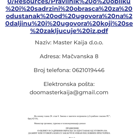
0/Resources/Pravilnik%20o%20obliku
%20i%20sadrzini%20obrasca%20za%20
odustanak%20od%20ugovora%20na%2
0daljinu%20i%20ugovora%20koji%20se
%20zakljucuje%20iz.pdf
Naziv: Master Kaija d.o.o.
Adresa: Mačvanska 8
Broj telefona: 0621019446
Elektronska pošta:
doomasterkaija@gmail.com