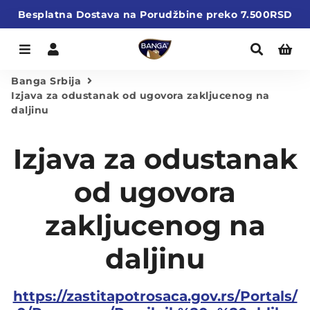
Besplatna Dostava na Porudžbine preko 7.500RSD
Meni
Prijavite se
Pretraž
Ko
Banga Srbija
Izjava za odustanak od ugovora zakljucenog na
daljinu
Izjava za odustanak
od ugovora
zakljucenog na
daljinu
https://zastitapotrosaca.gov.rs/Portals/